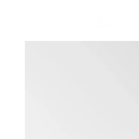
atelierxmx design studio